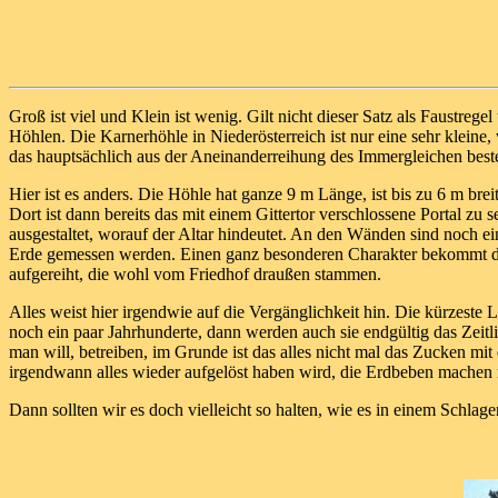
Groß ist viel und Klein ist wenig. Gilt nicht dieser Satz als Faustre
Höhlen. Die Karnerhöhle in Niederösterreich ist nur eine sehr kleine,
das hauptsächlich aus der Aneinanderreihung des Immergleichen besteh
Hier ist es anders. Die Höhle hat ganze 9 m Länge, ist bis zu 6 m b
Dort ist dann bereits das mit einem Gittertor verschlossene Portal z
ausgestaltet, worauf der Altar hindeutet. An den Wänden sind noch e
Erde gemessen werden. Einen ganz besonderen Charakter bekommt die
aufgereiht, die wohl vom Friedhof draußen stammen.
Alles weist hier irgendwie auf die Vergänglichkeit hin. Die kürzest
noch ein paar Jahrhunderte, dann werden auch sie endgültig das Zeitl
man will, betreiben, im Grunde ist das alles nicht mal das Zucken mi
irgendwann alles wieder aufgelöst haben wird, die Erdbeben machen no
Dann sollten wir es doch vielleicht so halten, wie es in einem Schlage