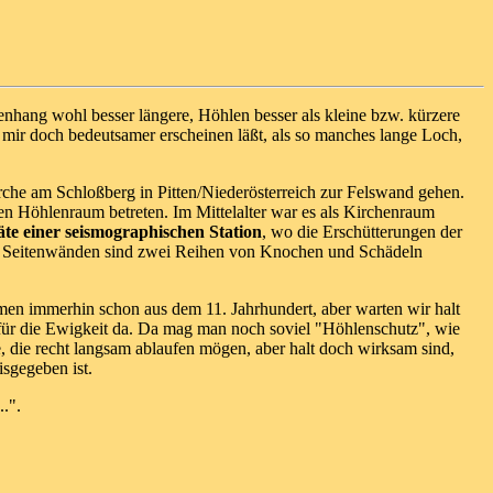
mmenhang wohl besser längere, Höhlen besser als kleine bzw. kürzere
ie mir doch bedeutsamer erscheinen läßt, als so manches lange Loch,
rche am Schloßberg in Pitten/Niederösterreich zur Felswand gehen.
den Höhlenraum betreten. Im Mittelalter war es als Kirchenraum
te einer seismographischen Station
, wo die Erschütterungen der
en Seitenwänden sind zwei Reihen von Knochen und Schädeln
men immerhin schon aus dem 11. Jahrhundert, aber warten wir halt
t für die Ewigkeit da. Da mag man noch soviel "Höhlenschutz", wie
e, die recht langsam ablaufen mögen, aber halt doch wirksam sind,
isgegeben ist.
..".