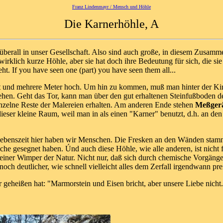
Franz Lindenmayr / Mensch und Höhle
Die Karnerhöhle, A
gel überall in unser Gesellschaft. Also sind auch große, in diesem Zusa
 wirklich kurze Höhle, aber sie hat doch ihre Bedeutung für sich, die s
t. If you have seen one (part) you have seen them all...
reit und mehrere Meter hoch. Um hin zu kommen, muß man hinter der Ki
u sehen. Geht das Tor, kann man über den gut erhaltenen Steinfußboden 
inzelne Reste der Malereien erhalten. Am anderen Ende stehen
Meßgerä
ser kleine Raum, weil man in als einen "Karner" benutzt, d.h. an d
e Lebenszeit hier haben wir Menschen. Die Fresken an den Wänden stam
iche gesegnet haben. Únd auch diese Höhle, wie alle anderen, ist nich
t einer Wimper der Natur. Nicht nur, daß sich durch chemische Vorgäng
ch deutlicher, wie schnell vielleicht alles dem Zerfall irgendwann pre
r geheißen hat: "Marmorstein und Eisen bricht, aber unsere Liebe nicht.