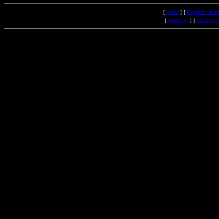
[
Index
]
[
Englisch versi
[
HöRePsy
]
[
Höhlensc