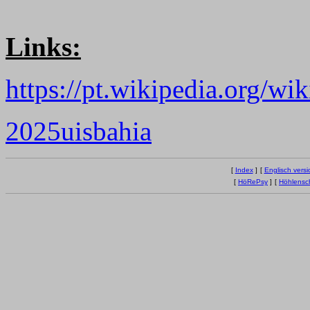
Links:
https://pt.wikipedia.org/
2025uisbahia
[
Index
]
[
Englisch versi
[
HöRePsy
]
[
Höhlensc