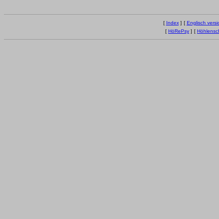
[
Index
]
[
Englisch versi
[
HöRePsy
]
[
Höhlensc