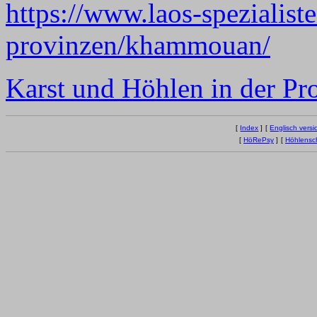
https://www.laos-spezialiste
provinzen/khammouan/
Karst und Höhlen in der P
[
Index
]
[
Englisch versi
[
HöRePsy
]
[
Höhlensc