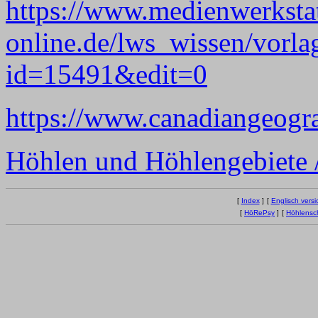
https://www.medienwerkstat
online.de/lws_wissen/vorl
id=15491&edit=0
https://www.canadiangeograp
Höhlen und Höhlengebiete /
[
Index
]
[
Englisch versi
[
HöRePsy
]
[
Höhlensc