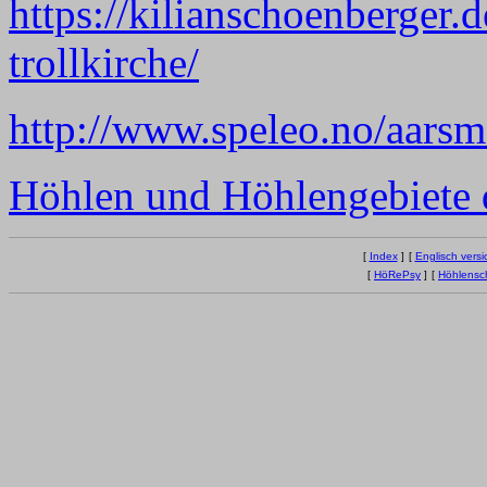
https://kilianschoenberger
trollkirche/
http://www.speleo.no/aars
Höhlen und Höhlengebiete 
[
Index
]
[
Englisch versi
[
HöRePsy
]
[
Höhlensc