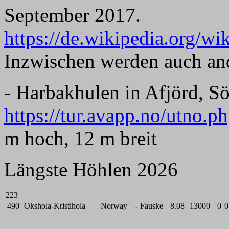
September 2017.
https://de.wikipedia.org/wik
Inzwischen werden auch ande
- Harbakhulen in Afjörd, S
https://tur.avapp.no/utno.
m hoch, 12 m breit
Längste Höhlen 2026
223
490
Okshola-Kristihola
Norway
-
Fauske
8.08
13000
0
0