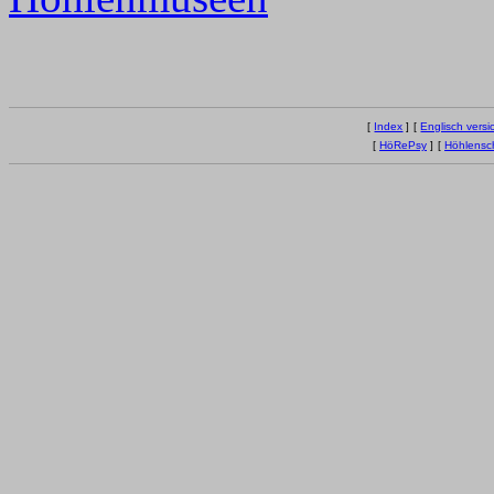
[
Index
]
[
Englisch versi
[
HöRePsy
]
[
Höhlensc