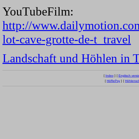
YouTubeFilm:
http://www.dailymotion.com
lot-cave-grotte-de-t_travel
Landschaft und Höhlen in 
[
Index
]
[
Englisch versi
[
HöRePsy
]
[
Höhlensc