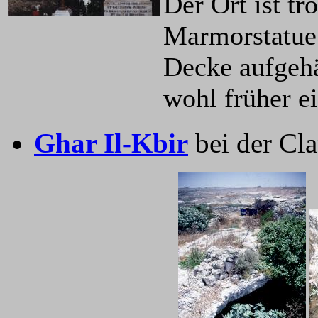
Der Ort ist t
Marmorstatue 
Decke aufgehä
wohl früher e
Ghar Il-Kbir
bei der Cl