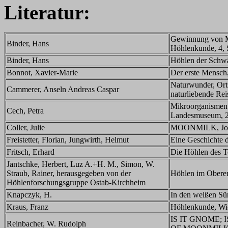
Literatur:
Gewinnung von Mo
Binder, Hans
Höhlenkunde, 4,
Binder, Hans
Höhlen der Schwä
Bonnot, Xavier-Marie
Der erste Mensch
Naturwunder, Ort
Cammerer, Anseln Andreas Caspar
naturliebende Re
Mikroorganismen i
Cech, Petra
Landesmuseum, 2
Coller, Julie
MOONMILK, Journa
Freistetter, Florian, Jungwirth, Helmut
Eine Geschichte 
Fritsch, Erhard
Die Höhlen des To
Jantschke, Herbert, Luz A.+H. M., Simon, W.
Straub, Rainer, herausgegeben von der
Höhlen im Oberen 
Höhlenforschungsgruppe Ostab-Kirchheim
Knapczyk, H.
In den weißen Sü
Kraus, Franz
Höhlenkunde, Wi
IS IT GNOME;
Reinbacher, W. Rudolph