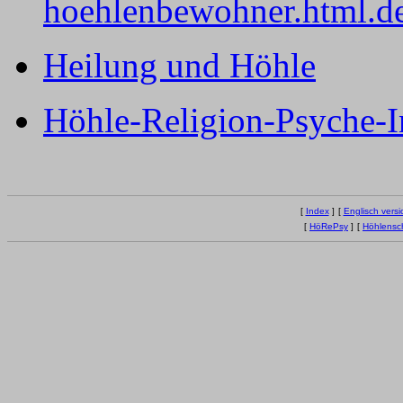
hoehlenbewohner.html.d
Heilung und Höhle
Höhle-Religion-Psyche-I
[
Index
]
[
Englisch versi
[
HöRePsy
]
[
Höhlensc