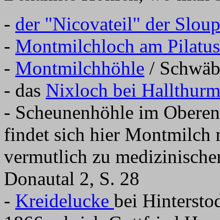
-
der "Nicovateil" der Slou
-
Montmilchloch am Pilatus
-
Montmilchhöhle
/ Schwäb
- das
Nixloch bei Hallthur
- Scheunenhöhle im Oberen
findet sich hier Montmilch 
vermutlich zu medizinisch
Donautal 2, S. 28
-
Kreidelucke
bei Hintersto