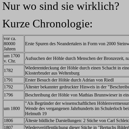
Nur wo sind sie wirklich?
Kurze Chronologie:
vor ca.
80000
Erste Spuren des Neandertalers in Form von 2000 Stein
Jahren
um 1700
Aufsuchen der Höhle durch Menschen der Bronzezeit, 
v. Chr.
Wiederentdeckung der Höhle durch einen Schacht in ein
1782
Klosterbruder aus Weltenburg
1791
Erster Besuch der Höhle durch Adrian von Riedl
1792
Ältester bekannter gedruckter Hinweis in der "Beschreib
1796
Beschreibung der Höhle von Mathias Brunnwieser in eine
"Als Begründer der wissenschaftlichen Höhlenvermessun
um 1800
Wende des vergangenen Jahrhunderts im Schulerloch bei
Helmuth 19
1806
Älteste bildliche Darstellungen: 2 Stiche von Carl Schlei
1807
Wiederveröffentlichung dieser Stiche in "Bertuchs Bilde