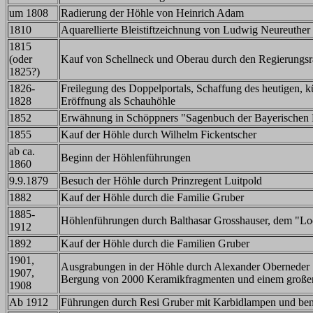
um 1808
Radierung der Höhle von Heinrich Adam
1810
Aquarellierte Bleistiftzeichnung von Ludwig Neureuther
1815
(oder
Kauf von Schellneck und Oberau durch den Regierungsr
1825?)
1826-
Freilegung des Doppelportals, Schaffung des heutigen, 
1828
Eröffnung als Schauhöhle
1852
Erwähnung in Schöppners "Sagenbuch der Bayerischen
1855
Kauf der Höhle durch Wilhelm Fickentscher
ab ca.
Beginn der Höhlenführungen
1860
9.9.1879
Besuch der Höhle durch Prinzregent Luitpold
1882
Kauf der Höhle durch die Familie Gruber
1885-
Höhlenführungen durch Balthasar Grosshauser, dem "Lo
1912
1892
Kauf der Höhle durch die Familien Gruber
1901,
Ausgrabungen in der Höhle durch Alexander Oberneder
1907,
Bergung von 2000 Keramikfragmenten und einem große
1908
Ab 1912
Führungen durch Resi Gruber mit Karbidlampen und ben