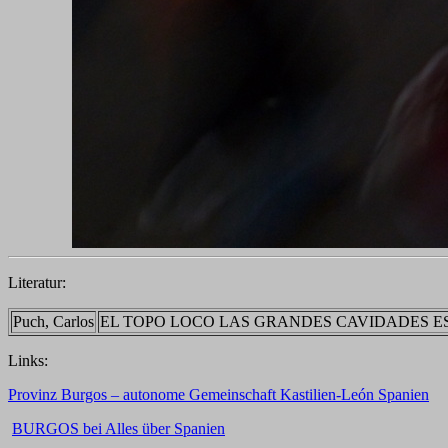
Literatur:
Puch, Carlos
EL TOPO LOCO LAS GRANDES CAVIDADES ESPANO
Links:
Provinz Burgos – autonome Gemeinschaft Kastilien-León Spanien
BURGOS bei Alles über Spanien