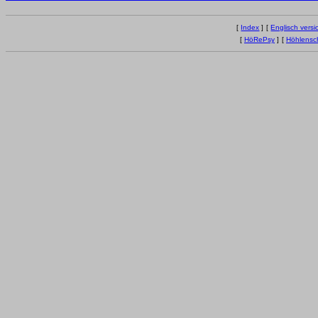
[
Index
]
[
Englisch versi
[
HöRePsy
]
[
Höhlensc